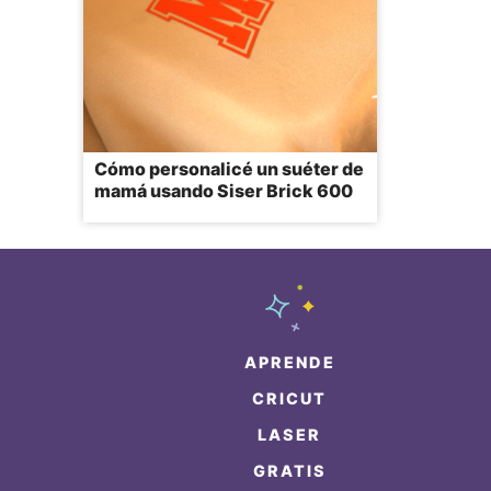
Cómo personalicé un suéter de
mamá usando Siser Brick 600
APRENDE
CRICUT
LASER
GRATIS