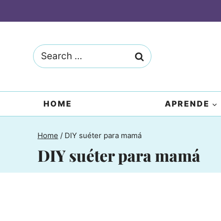
Skip
to
content
Search
for:
HOME
APRENDE
Home
/
DIY suéter para mamá
DIY suéter para mamá