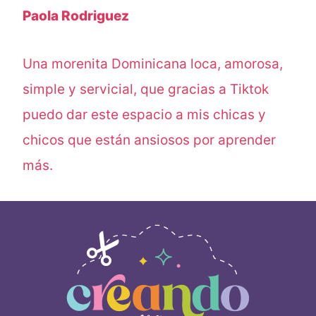
Paola Rodriguez
Una morenita Dominicana loca, amorosa,
simple y servicial, que gracias a Tiktok
puedo dar este espacio a mis chicas y
chicos que están ansiosos por aprender
más.