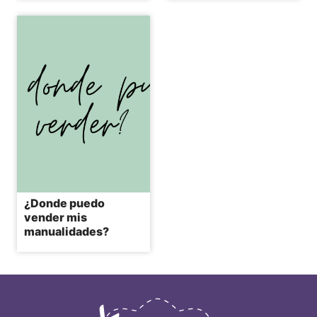
¿Donde puedo
vender mis
manualidades?