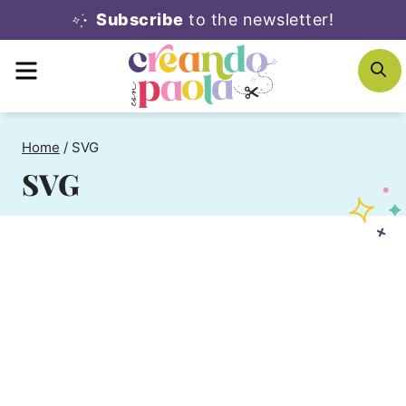
Skip
Subscribe
to the newsletter!
to
MENU
S
content
Home
/
SVG
SVG