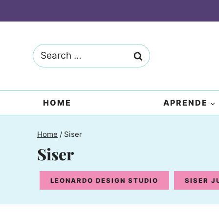
Skip
to
content
Search
for:
HOME
APRENDE
Home
/
Siser
Siser
LEONARDO DESIGN STUDIO
SISER J