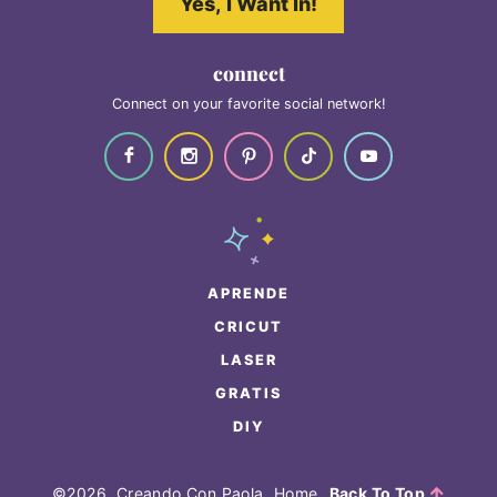
Yes, I Want In!
connect
Connect on your favorite social network!
APRENDE
CRICUT
LASER
GRATIS
DIY
©2026, Creando Con Paola.
Home
Back To Top