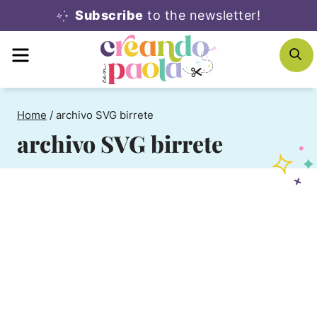
Skip
Subscribe
to the newsletter!
to
MENU
S
content
Home
/
archivo SVG birrete
archivo SVG birrete