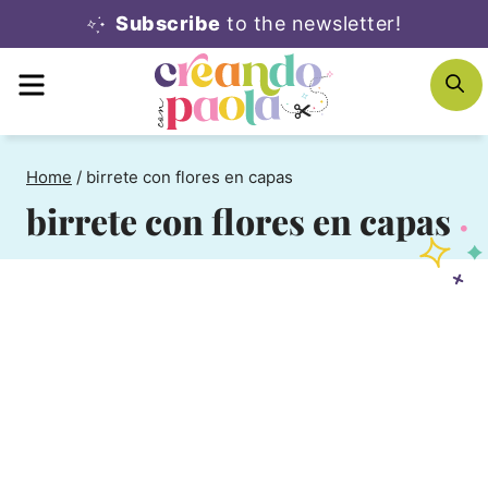
Skip
Subscribe
to the newsletter!
to
MENU
S
content
Home
/
birrete con flores en capas
birrete con flores en capas