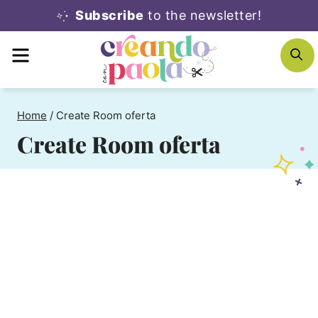
Skip
Subscribe
to the newsletter!
to
MENU
S
content
Home
/
Create Room oferta
Create Room oferta