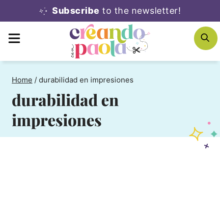
Skip
Subscribe
to the newsletter!
to
MENU
S
content
Home
/
durabilidad en impresiones
durabilidad en
impresiones