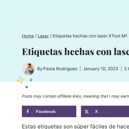
Home
/
Laser
/
Etiquetas hechas con laser XTool M1
Etiquetas hechas con las
By
Paola Rodriguez
January 10, 2023
5
Posts may contain affiliate links, meaning that I may ear
Facebook
X
Estas etiquetas son súper fáciles de hac